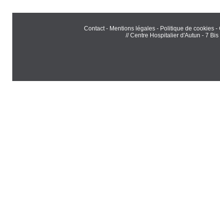
Contact
-
Mentions légales
-
Politique de cookies
-
// Centre Hospitalier d'Autun - 7 B