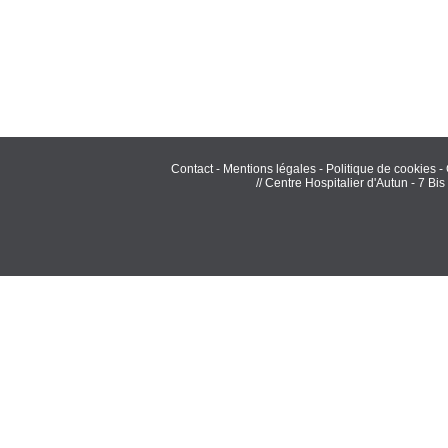
Contact
-
Mentions légales
-
Politique de cookies
-
// Centre Hospitalier d'Autun - 7 B