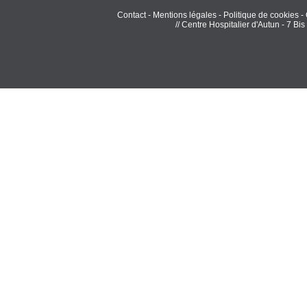
Contact
-
Mentions légales
-
Politique de cookies
-
// Centre Hospitalier d'Autun - 7 B